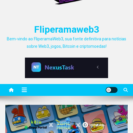
Fliperamaweb3
Bem-vindo ao FliperamaWeb3, sua fonte definitiva para notícias
sobre Web3, jogos, Bitcoin e criptomoedas!