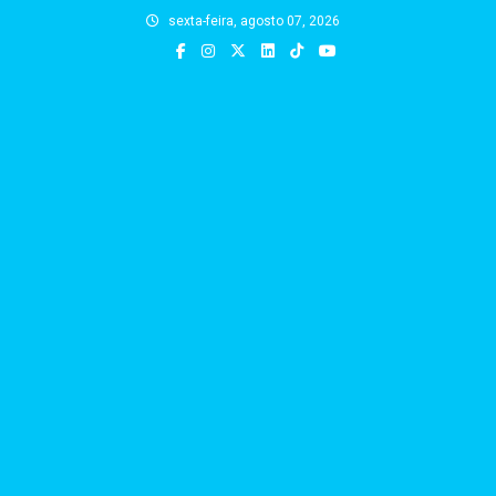
Skip
sexta-feira, agosto 07, 2026
to
content