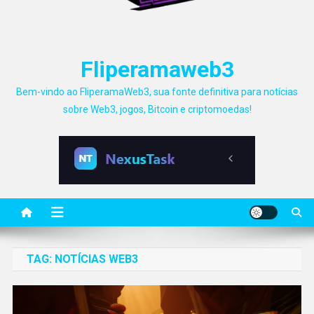
Fliperamaweb3
Bem-vindo ao FliperamaWeb3, sua fonte definitiva para notícias
sobre Web3, jogos, Bitcoin e criptomoedas!
TAG:
NOTÍCIAS WEB3