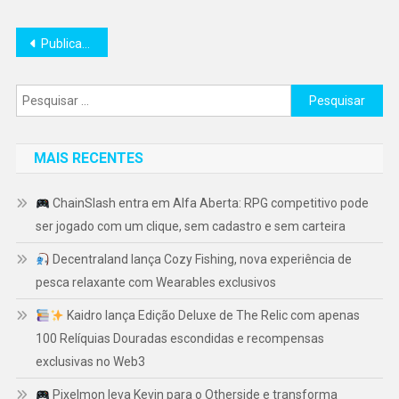
Navegação
Publicações mais antigas
por
Pesquisar
posts
por:
MAIS RECENTES
ChainSlash entra em Alfa Aberta: RPG competitivo pode
ser jogado com um clique, sem cadastro e sem carteira
Decentraland lança Cozy Fishing, nova experiência de
pesca relaxante com Wearables exclusivos
Kaidro lança Edição Deluxe de The Relic com apenas
100 Relíquias Douradas escondidas e recompensas
exclusivas no Web3
Pixelmon leva Kevin para o Otherside e transforma