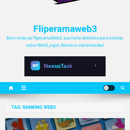
Fliperamaweb3
Bem-vindo ao FliperamaWeb3, sua fonte definitiva para notícias
sobre Web3, jogos, Bitcoin e criptomoedas!
TAG:
RANKING WEB3