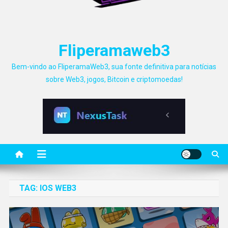
Fliperamaweb3
Bem-vindo ao FliperamaWeb3, sua fonte definitiva para notícias
sobre Web3, jogos, Bitcoin e criptomoedas!
TAG:
IOS WEB3