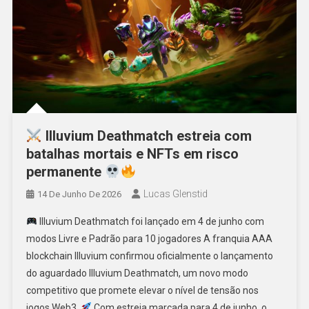
Illuvium Deathmatch estreia com
batalhas mortais e NFTs em risco
permanente
Lucas Glenstid
14 De Junho De 2026
Illuvium Deathmatch foi lançado em 4 de junho com
modos Livre e Padrão para 10 jogadores A franquia AAA
blockchain Illuvium confirmou oficialmente o lançamento
do aguardado Illuvium Deathmatch, um novo modo
competitivo que promete elevar o nível de tensão nos
jogos Web3.
Com estreia marcada para 4 de junho, o