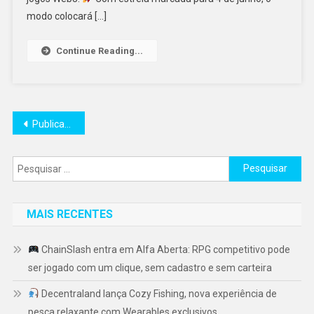
modo colocará […]
Continue Reading...
Navegação
Publicações mais antigas
por
Pesquisar
posts
por:
MAIS RECENTES
ChainSlash entra em Alfa Aberta: RPG competitivo pode
ser jogado com um clique, sem cadastro e sem carteira
Decentraland lança Cozy Fishing, nova experiência de
pesca relaxante com Wearables exclusivos