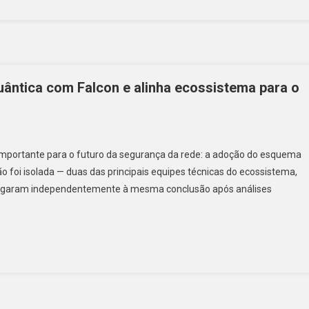
Enquanto
Emissão
Semanal
Ultrapassa
US$
3,25
uântica com Falcon e alinha ecossistema para o
Bilhões
importante para o futuro da segurança da rede: a adoção do esquema
ão foi isolada — duas das principais equipes técnicas do ecossistema,
chegaram independentemente à mesma conclusão após análises