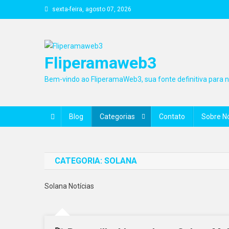
Skip
sexta-feira, agosto 07, 2026
to
content
Fliperamaweb3
Bem-vindo ao FliperamaWeb3, sua fonte definitiva para no
Blog
Categorias
Contato
Sobre N
CATEGORIA:
SOLANA
Solana Notícias