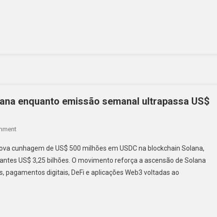
lana enquanto emissão semanal ultrapassa US$
On
mment
Circle
a nova cunhagem de US$ 500 milhões em USDC na blockchain Solana,
Cunha
antes US$ 3,25 bilhões. O movimento reforça a ascensão de Solana
US$
, pagamentos digitais, DeFi e aplicações Web3 voltadas ao
500
Milhões
Em
Solana