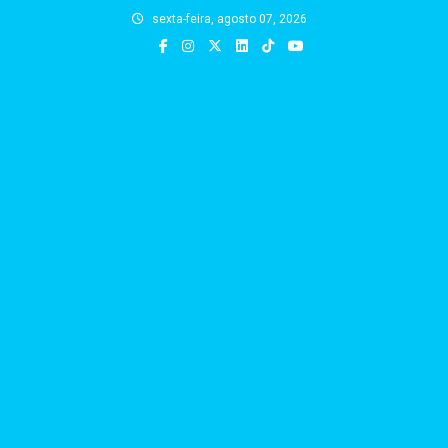
Skip
sexta-feira, agosto 07, 2026
to
content