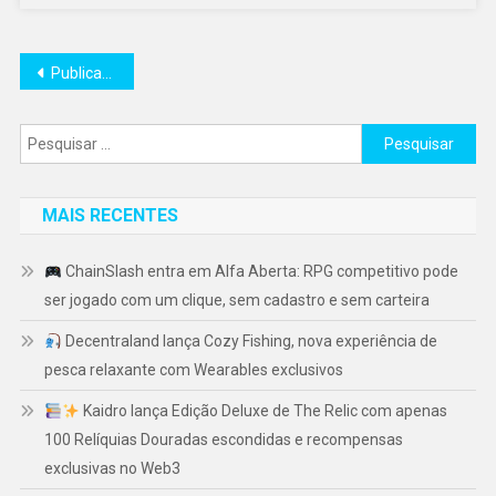
Navegação
Publicações mais antigas
por
Pesquisar
posts
por:
MAIS RECENTES
ChainSlash entra em Alfa Aberta: RPG competitivo pode
ser jogado com um clique, sem cadastro e sem carteira
Decentraland lança Cozy Fishing, nova experiência de
pesca relaxante com Wearables exclusivos
Kaidro lança Edição Deluxe de The Relic com apenas
100 Relíquias Douradas escondidas e recompensas
exclusivas no Web3