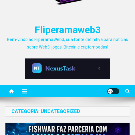
Fliperamaweb3
Bem-vindo ao FliperamaWeb3, sua fonte definitiva para notícias
sobre Web3, jogos, Bitcoin e criptomoedas!
CATEGORIA:
UNCATEGORIZED