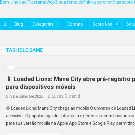
Bem-vindo ao FliperamaWeb3, sua fonte definitiva para notícias sobre 
Blog
Categorias
Contato
Sobre Nós
Sol
TAG:
IDLE GAME
📱 Loaded Lions: Mane City abre pré-registro 
para dispositivos móveis
Lucas Glenstid
5 De Julho De 2026
🦁 Loaded Lions: Mane City chega ao mobile O universo de Loaded Li
acessível. O popular jogo de estratégia e gerenciamento baseado na
para sua versão mobile na Apple App Store e Google Play, permitin