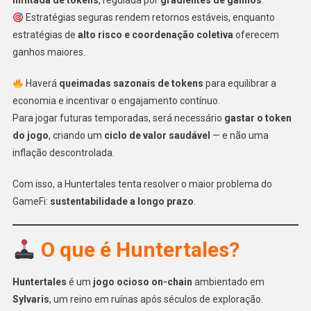
limitada de tokens
, regulada por
gradientes de ganhos
.
Estratégias seguras rendem retornos estáveis, enquanto
estratégias de
alto risco e coordenação coletiva
oferecem
ganhos maiores.
Haverá
queimadas sazonais de tokens
para equilibrar a
economia e incentivar o engajamento contínuo.
Para jogar futuras temporadas, será necessário
gastar o token
do jogo
, criando um
ciclo de valor saudável
— e não uma
inflação descontrolada.
Com isso, a Huntertales tenta resolver o maior problema do
GameFi:
sustentabilidade a longo prazo
.
O que é Huntertales?
Huntertales
é um
jogo ocioso on-chain
ambientado em
Sylvaris
, um reino em ruínas após séculos de exploração.