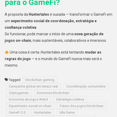
para o GameFi?
A proposta da
Huntertales
é ousada — transformar o GameFi em
um
experimento social de coordenação, estratégia e
confiança coletiva
.
Se funcionar, pode marcar o início de uma
nova geração de
jogos on-chain
, mais sustentáveis, colaborativos e imersivos.
Uma coisa é certa: Huntertales está tentando
mudar as
regras do jogo
— e o mundo do GameFi nunca mais será o
mesmo.
Tagged
blockchain gaming
Campanha global em tempo real
Coordenação comunitária
Criptogames
Economia blockchain
Economia de jogos Web3
Estratégia coletiva
Experimento social on-chain
Futuro dos jogos blockchain
GameFi 2.0
Huntertales
Idle Game