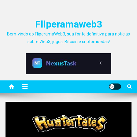
Fliperamaweb3
Bem-vindo ao FliperamaWeb3, sua fonte definitiva para notícias
sobre Web3, jogos, Bitcoin e criptomoedas!