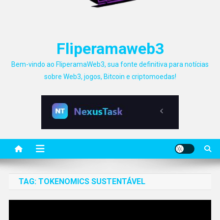
Fliperamaweb3
Bem-vindo ao FliperamaWeb3, sua fonte definitiva para notícias
sobre Web3, jogos, Bitcoin e criptomoedas!
TAG:
TOKENOMICS SUSTENTÁVEL