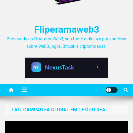
Fliperamaweb3
Bem-vindo ao FliperamaWeb3, sua fonte definitiva para notícias
sobre Web3, jogos, Bitcoin e criptomoedas!
TAG:
CAMPANHA GLOBAL EM TEMPO REAL