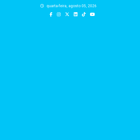
Skip
quarta-feira, agosto 05, 2026
to
content