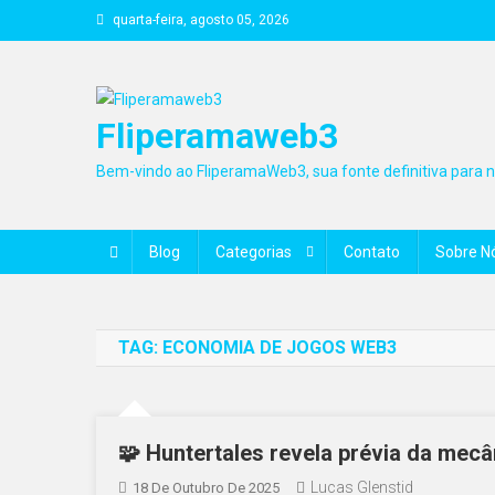
Skip
quarta-feira, agosto 05, 2026
to
content
Fliperamaweb3
Bem-vindo ao FliperamaWeb3, sua fonte definitiva para no
Blog
Categorias
Contato
Sobre N
TAG:
ECONOMIA DE JOGOS WEB3
🧩 Huntertales revela prévia da mec
Lucas Glenstid
18 De Outubro De 2025