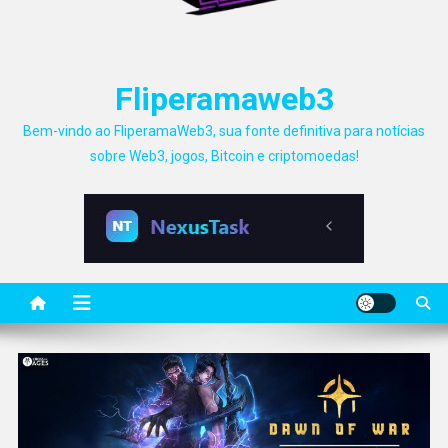
Fliperamaweb3
Bem-vindo ao FliperamaWeb3, sua fonte definitiva para notícias
sobre Web3, jogos, Bitcoin e criptomoedas!