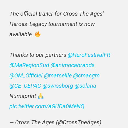
The official trailer for Cross The Ages'
Heroes' Legacy tournament is now
available.
Thanks to our partners
@HeroFestivalFR
@MaRegionSud
@animocabrands
@OM_Officiel
@marseille
@cmacgm
@CE_CEPAC
@swissborg
@solana
Numaprint
pic.twitter.com/aGUDa0MeNQ
— Cross The Ages (@CrossTheAges)