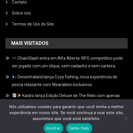
Contato
Sobre nós
Termos de Uso do Site
MAIS VISITADOS
ChainSlash entra em Alfa Aberta: RPG competitivo pode
ser jogado com um clique, sem cadastro e sem carteira
Decentraland lança Cozy Fishing, nova experiência de
pesca relaxante com Wearables exclusivos
Kaidro lança Edição Deluxe de The Relic com apenas
100 Relíquias Douradas escondidas e recompensas
Nós utilizamos cookies para garantir que você tenha a melhor
exclusivas no Web3
experiência em nosso site. Se você continua a usar este site,
assumimos que você está satisfeito.
Aceitar
Saiba mais
Fliperamaweb3
|
Theme: News Portal by
Mystery Themes
.