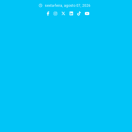
Skip
sexta-feira, agosto 07, 2026
to
content