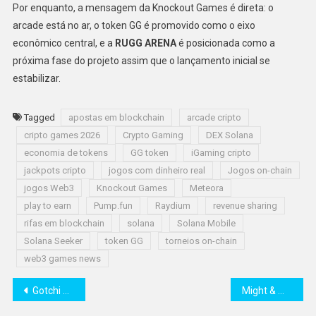
Por enquanto, a mensagem da Knockout Games é direta: o
arcade está no ar, o token GG é promovido como o eixo
econômico central, e a
RUGG ARENA
é posicionada como a
próxima fase do projeto assim que o lançamento inicial se
estabilizar.
Tagged
apostas em blockchain
arcade cripto
cripto games 2026
Crypto Gaming
DEX Solana
economia de tokens
GG token
iGaming cripto
jackpots cripto
jogos com dinheiro real
Jogos on-chain
jogos Web3
Knockout Games
Meteora
play to earn
Pump.fun
Raydium
revenue sharing
rifas em blockchain
solana
Solana Mobile
Solana Seeker
token GG
torneios on-chain
web3 games news
Navegação
Gotchi Battler Beta vai ao ar, trazendo batalhas sempre ativas, modo campanha e espíritos livres
Might & Magic Fates será lançado mundialmente em 4 de fevereiro, inaugurando uma nova era de batalhas estratégicas de cartas