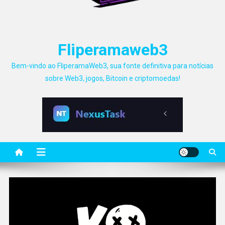
Fliperamaweb3
Bem-vindo ao FliperamaWeb3, sua fonte definitiva para notícias
sobre Web3, jogos, Bitcoin e criptomoedas!