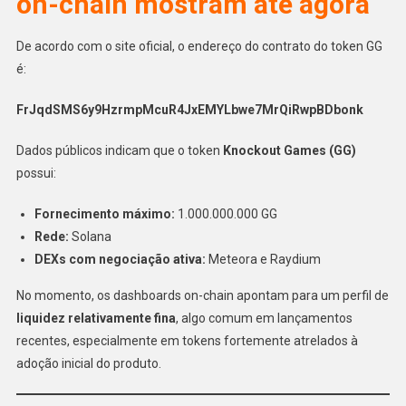
on-chain mostram até agora
De acordo com o site oficial, o endereço do contrato do token GG
é:
FrJqdSMS6y9HzrmpMcuR4JxEMYLbwe7MrQiRwpBDbonk
Dados públicos indicam que o token
Knockout Games (GG)
possui:
Fornecimento máximo:
1.000.000.000 GG
Rede:
Solana
DEXs com negociação ativa:
Meteora e Raydium
No momento, os dashboards on-chain apontam para um perfil de
liquidez relativamente fina
, algo comum em lançamentos
recentes, especialmente em tokens fortemente atrelados à
adoção inicial do produto.