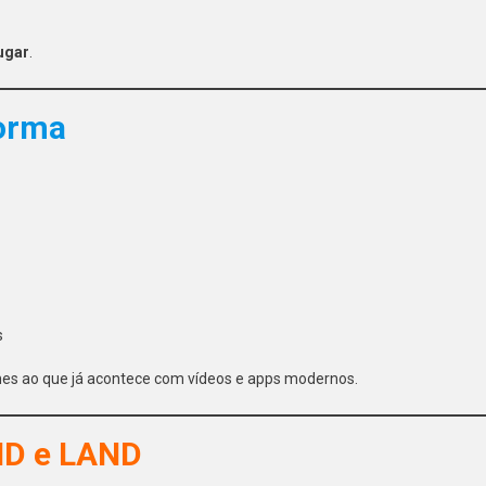
lugar
.
forma
s
mes ao que já acontece com vídeos e apps modernos.
ND e LAND