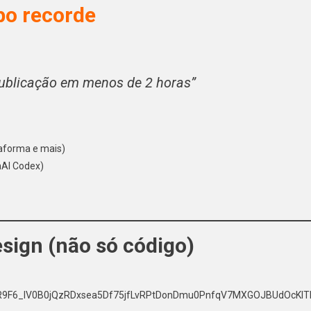
po recorde
publicação em menos de 2 horas”
taforma e mais)
nAI Codex)
sign (não só código)