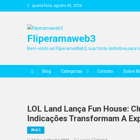
Skip
quarta-feira, agosto 05, 2026
to
content
Fliperamaweb3
Bem-vindo ao FliperamaWeb3, sua fonte definitiva para no
Blog
Categorias
Contato
Sobre N
LOL Land Lança Fun House: Cl
Indicações Transformam A Exp
Web3
Lucas Glenstid