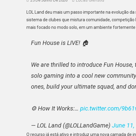
25 De Junho De 2026
LOL Land deu mais um passo importante na evolução da 
sistema de clubes que mistura comunidade, competição P
mais focado no modo solo, em um ambiente fortemente c
Fun House is LIVE! 🏠
We are thrilled to introduce Fun House,
solo gaming into a cool new community
ones, build your ultimate squad, and do
⚙️ How It Works:…
pic.twitter.com/9b6
— LOL Land (@LOLLandGame)
June 11,
O recurso já está ativo e introduz uma nova camada de 