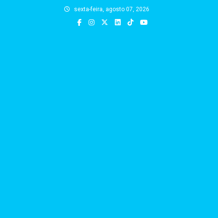
Skip
sexta-feira, agosto 07, 2026
to
content