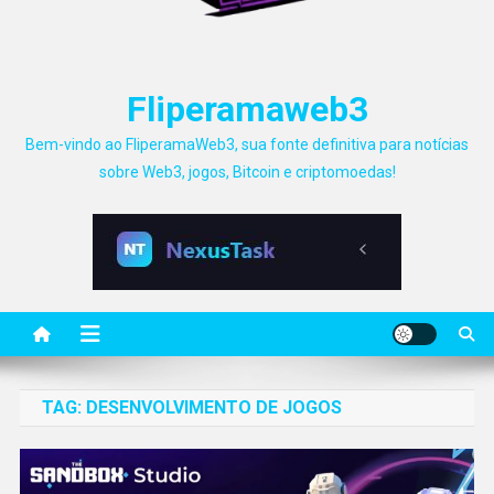
Fliperamaweb3
Bem-vindo ao FliperamaWeb3, sua fonte definitiva para notícias
sobre Web3, jogos, Bitcoin e criptomoedas!
TAG:
DESENVOLVIMENTO DE JOGOS