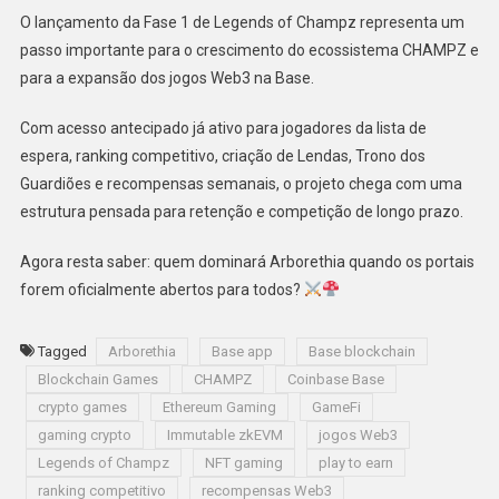
O lançamento da Fase 1 de Legends of Champz representa um
passo importante para o crescimento do ecossistema CHAMPZ e
para a expansão dos jogos Web3 na Base.
Com acesso antecipado já ativo para jogadores da lista de
espera, ranking competitivo, criação de Lendas, Trono dos
Guardiões e recompensas semanais, o projeto chega com uma
estrutura pensada para retenção e competição de longo prazo.
Agora resta saber: quem dominará Arborethia quando os portais
forem oficialmente abertos para todos?
Tagged
Arborethia
Base app
Base blockchain
Blockchain Games
CHAMPZ
Coinbase Base
crypto games
Ethereum Gaming
GameFi
gaming crypto
Immutable zkEVM
jogos Web3
Legends of Champz
NFT gaming
play to earn
ranking competitivo
recompensas Web3