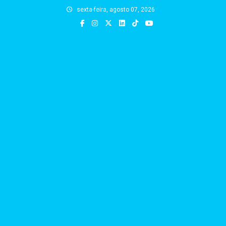
Skip
sexta-feira, agosto 07, 2026
to
content