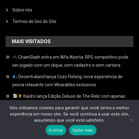
Sobre nós
Termos de Uso do Site
MAIS VISITADOS
ChainSlash entra em Alfa Aberta: RPG competitivo pode
ser jogado com um clique, sem cadastro e sem carteira
Decentraland lança Cozy Fishing, nova experiência de
pesca relaxante com Wearables exclusivos
Kaidro lança Edição Deluxe de The Relic com apenas
100 Relíquias Douradas escondidas e recompensas
Nós utilizamos cookies para garantir que você tenha a melhor
exclusivas no Web3
experiência em nosso site. Se você continua a usar este site,
assumimos que você está satisfeito.
Aceitar
Saiba mais
Fliperamaweb3
|
Theme: News Portal by
Mystery Themes
.