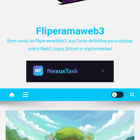
Fliperamaweb3
Bem-vindo ao FliperamaWeb3, sua fonte definitiva para notícias
sobre Web3, jogos, Bitcoin e criptomoedas!