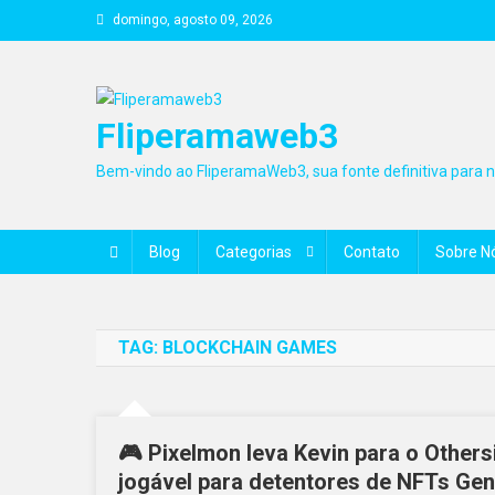
Skip
domingo, agosto 09, 2026
to
content
Fliperamaweb3
Bem-vindo ao FliperamaWeb3, sua fonte definitiva para no
Blog
Categorias
Contato
Sobre N
TAG:
BLOCKCHAIN GAMES
🎮 Pixelmon leva Kevin para o Othe
jogável para detentores de NFTs Gen