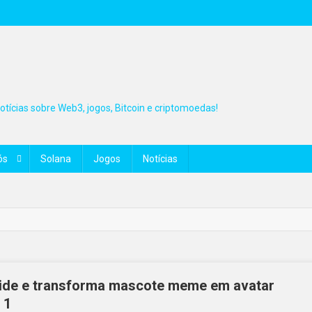
tícias sobre Web3, jogos, Bitcoin e criptomoedas!
ós
Solana
Jogos
Notícias
rside e transforma mascote meme em avatar
 1