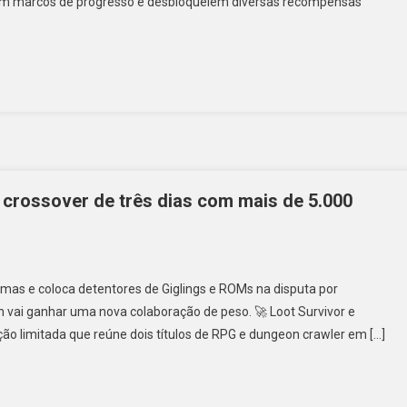
jam marcos de progresso e desbloqueiem diversas recompensas
 crossover de três dias com mais de 5.000
emas e coloca detentores de Giglings e ROMs na disputa por
ai ganhar uma nova colaboração de peso. 🚀 Loot Survivor e
o limitada que reúne dois títulos de RPG e dungeon crawler em […]