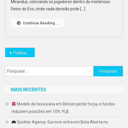
Mirandus, colocando os jogadores dentro do misterioso
Reino do Eco, onde cada decisão pode […]
Continue Reading...
Navegação
Publicações mais antigas
por
Pesquisar
posts
por:
MAIS RECENTES
Modelo de tesouraria em Bitcoin perde força, e fundos
reduzem posições em 10%
₿
Spekter Agency: Survivor entra em Beta Aberta no