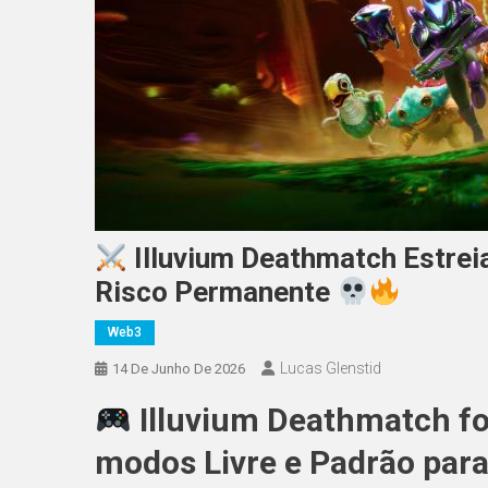
Illuvium Deathmatch Estre
Risco Permanente
Web3
Lucas Glenstid
14 De Junho De 2026
Illuvium Deathmatch fo
modos Livre e Padrão para