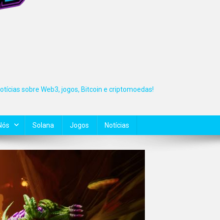
tícias sobre Web3, jogos, Bitcoin e criptomoedas!
Nós
Solana
Jogos
Notícias