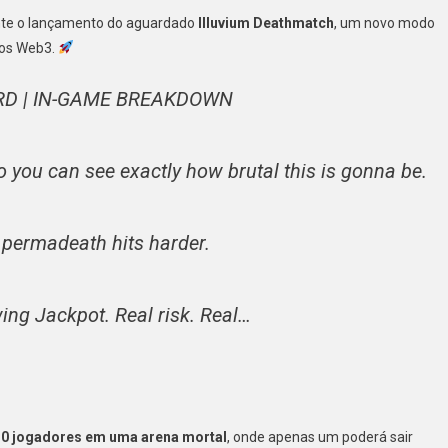
nte o lançamento do aguardado
Illuvium Deathmatch
, um novo modo
gos Web3.
ARD | IN-GAME BREAKDOWN
o you can see exactly how brutal this is gonna be.
 permadeath hits harder.
ing Jackpot. Real risk. Real…
10 jogadores em uma arena mortal
, onde apenas um poderá sair