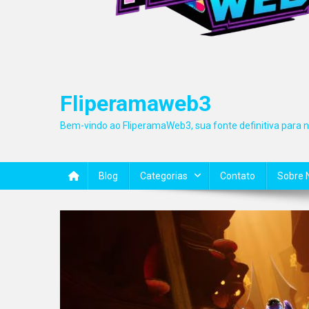
Fliperamaweb3
Bem-vindo ao FliperamaWeb3, sua fonte definitiva para no
Blog
Categorias
Contato
Sobre 