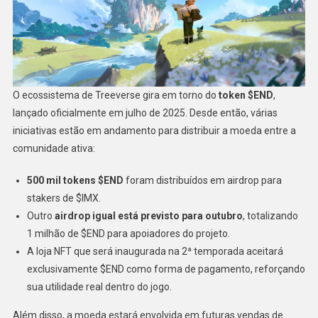
O ecossistema de Treeverse gira em torno do
token $END
,
lançado oficialmente em julho de 2025. Desde então, várias
iniciativas estão em andamento para distribuir a moeda entre a
comunidade ativa:
500 mil tokens $END
foram distribuídos em airdrop para
stakers de $IMX.
Outro
airdrop igual está previsto para outubro
, totalizando
1 milhão de $END para apoiadores do projeto.
A loja NFT que será inaugurada na 2ª temporada aceitará
exclusivamente $END como forma de pagamento, reforçando
sua utilidade real dentro do jogo.
Além disso, a moeda estará envolvida em futuras vendas de