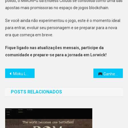
polido, o MMORPG da Endless Clouds se consolida como uma das
apostas mais promissoras no espaço de jogos blockchain.
Se você ainda não experimentou o jogo, este é o momento ideal
para entrar, evoluir seu personagem e se preparar para a nova
era que começa em breve.
Fique ligado nas atualizações mensais, participe da
comunidade e prepare-se para a jornada em Lorwick!
Navegação
Moku Lança Moki Pochi Attack no Discord e Encerra Tamameme e Moku Questing
Ganhe $STRAND Grátis na 1ª Temporada de Block Stranding: Saiba Como Participar do Airdrop
de
POSTS RELACIONADOS
Post