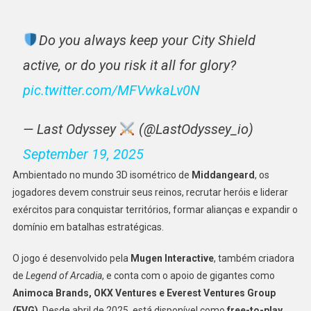
Do you always keep your City Shield
active, or do you risk it all for glory?
pic.twitter.com/MFVwkaLv0N
— Last Odyssey
(@LastOdyssey_io)
September 19, 2025
Ambientado no mundo 3D isométrico de
Middangeard
, os
jogadores devem construir seus reinos, recrutar heróis e liderar
exércitos para conquistar territórios, formar alianças e expandir o
domínio em batalhas estratégicas.
O jogo é desenvolvido pela
Mugen Interactive
, também criadora
de
Legend of Arcadia
, e conta com o apoio de gigantes como
Animoca Brands, OKX Ventures e Everest Ventures Group
(EVG)
. Desde abril de 2025, está disponível como
free-to-play