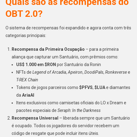
Quais são as recompensas do
OBT 2.0?
O sistema de recompensas foi expandido e agora conta com três
categorias principais:
Recompensa da Primeira Ocupação
– para a primeira
aliança que capturar um Santuário, com prêmios como:
US$ 1.000 em $RON
por Santuário da Ronin
NFTs de
Legend of Arcadia
,
Apeiron
,
DoodiPals
,
Ronkeverse
e
T-REX Chain
Tokens de jogos parceiros como
$PFVS
,
$LUA
e diamantes
da
AriaAI
Itens exclusivos como camisetas oficiais do LO x Dream e
pacotes especiais de
Seraph: In the Darkness
Recompensa Universal
– liberada sempre que um Santuário
é ocupado. Todos os jogadores do servidor recebem um
código de resgate que pode incluir itens úteis.