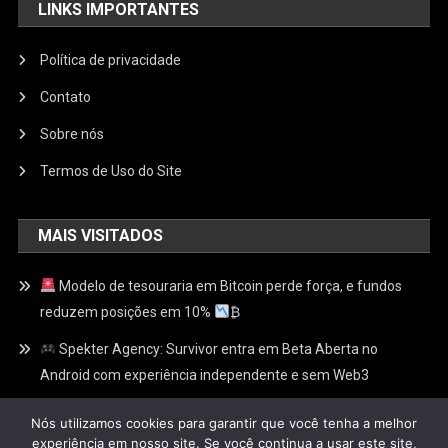
LINKS IMPORTANTES
Política de privacidade
Contato
Sobre nós
Termos de Uso do Site
MAIS VISITADOS
Modelo de tesouraria em Bitcoin perde força, e fundos
reduzem posições em 10%
₿
Spekter Agency: Survivor entra em Beta Aberta no
Android com experiência independente e sem Web3
ChainSlash entra em Alfa Aberta: RPG competitivo pode
Nós utilizamos cookies para garantir que você tenha a melhor
ser jogado com um clique, sem cadastro e sem carteira
experiência em nosso site. Se você continua a usar este site,