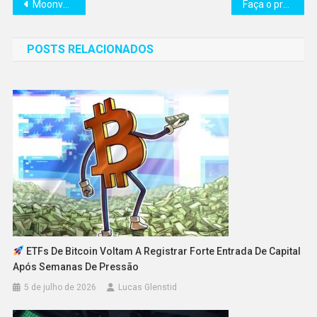
Navegação
Moonveil lança teste inicial de Bushwhack
Faça o pré-registro para o Teste Beta Aberto 2.0 da Última Odisseia
de
POSTS RELACIONADOS
Post
ETFs De Bitcoin Voltam A Registrar Forte Entrada De Capital
Após Semanas De Pressão
5 de julho de 2026
Lucas Glenstid