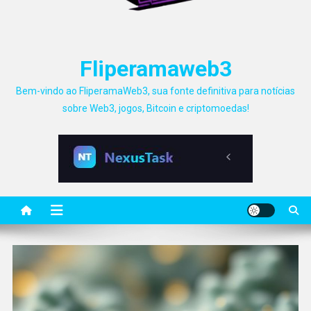
Fliperamaweb3
Bem-vindo ao FliperamaWeb3, sua fonte definitiva para notícias
sobre Web3, jogos, Bitcoin e criptomoedas!