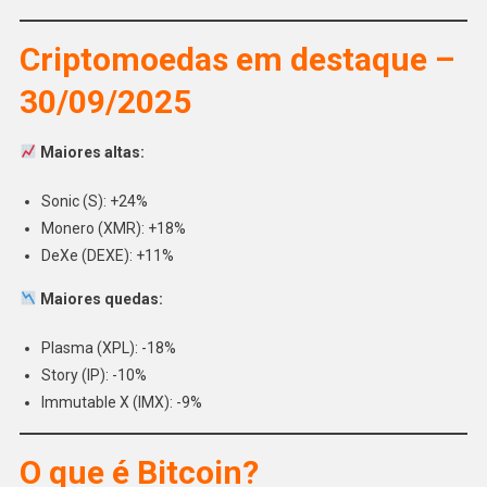
Criptomoedas em destaque –
30/09/2025
Maiores altas:
Sonic (S): +24%
Monero (XMR): +18%
DeXe (DEXE): +11%
Maiores quedas:
Plasma (XPL): -18%
Story (IP): -10%
Immutable X (IMX): -9%
O que é Bitcoin?