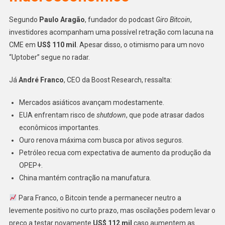
Segundo
Paulo Aragão
, fundador do podcast
Giro Bitcoin
,
investidores acompanham uma possível retração com lacuna na
CME em
US$ 110 mil
. Apesar disso, o otimismo para um novo
“Uptober” segue no radar.
Já
André Franco
, CEO da Boost Research, ressalta:
Mercados asiáticos avançam modestamente.
EUA enfrentam risco de
shutdown
, que pode atrasar dados
econômicos importantes.
Ouro renova máxima com busca por ativos seguros.
Petróleo recua com expectativa de aumento da produção da
OPEP+.
China mantém contração na manufatura.
Para Franco, o Bitcoin tende a permanecer neutro a
levemente positivo no curto prazo, mas oscilações podem levar o
preço a testar novamente
US$ 112 mil
caso aumentem as