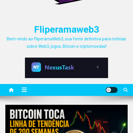
Fliperamaweb3
Bem-vindo ao FliperamaWeb3, sua fonte definitiva para notícias
sobre Web3, jogos, Bitcoin e criptomoedas!