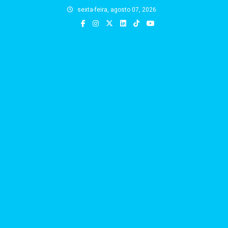
Skip
sexta-feira, agosto 07, 2026
to
content