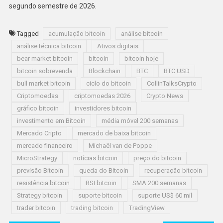
segundo semestre de 2026.
Tagged
acumulação bitcoin
análise bitcoin
análise técnica bitcoin
Ativos digitais
bear market bitcoin
bitcoin
bitcoin hoje
bitcoin sobrevenda
Blockchain
BTC
BTC USD
bull market bitcoin
ciclo do bitcoin
CollinTalksCrypto
Criptomoedas
criptomoedas 2026
Crypto News
gráfico bitcoin
investidores bitcoin
investimento em Bitcoin
média móvel 200 semanas
Mercado Cripto
mercado de baixa bitcoin
mercado financeiro
Michaël van de Poppe
MicroStrategy
notícias bitcoin
preço do bitcoin
previsão Bitcoin
queda do Bitcoin
recuperação bitcoin
resistência bitcoin
RSI bitcoin
SMA 200 semanas
Strategy bitcoin
suporte bitcoin
suporte US$ 60 mil
trader bitcoin
trading bitcoin
TradingView