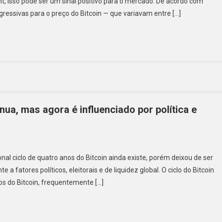
t, isso pode ser um sinal positivo para o mercado. De acordo com
agressivas para o preço do Bitcoin — que variavam entre […]
nua, mas agora é influenciado por política e
nal ciclo de quatro anos do Bitcoin ainda existe, porém deixou de ser
a fatores políticos, eleitorais e de liquidez global. O ciclo do Bitcoin
os do Bitcoin, frequentemente […]