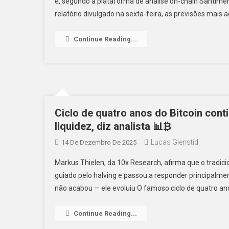
e, segundo a plataforma de análise on-chain Santimen
relatório divulgado na sexta-feira, as previsões mais 
Continue Reading...
Ciclo de quatro anos do Bitcoin conti
liquidez, diz analista 📊₿
Lucas Glenstid
14 De Dezembro De 2025
Markus Thielen, da 10x Research, afirma que o tradicio
guiado pelo halving e passou a responder principalmente 
não acabou — ele evoluiu O famoso ciclo de quatro an
Continue Reading...