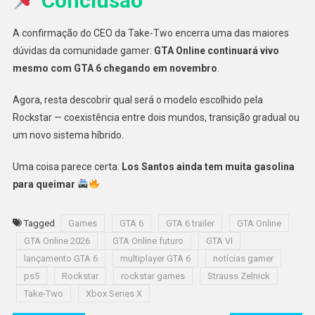
Conclusão
A confirmação do CEO da Take-Two encerra uma das maiores
dúvidas da comunidade gamer:
GTA Online continuará vivo
mesmo com GTA 6 chegando em novembro
.
Agora, resta descobrir qual será o modelo escolhido pela
Rockstar — coexistência entre dois mundos, transição gradual ou
um novo sistema híbrido.
Uma coisa parece certa:
Los Santos ainda tem muita gasolina
para queimar
Tagged
Games
GTA 6
GTA 6 trailer
GTA Online
GTA Online 2026
GTA Online futuro
GTA VI
lançamento GTA 6
multiplayer GTA 6
notícias gamer
ps5
Rockstar
rockstar games
Strauss Zelnick
Take-Two
Xbox Series X