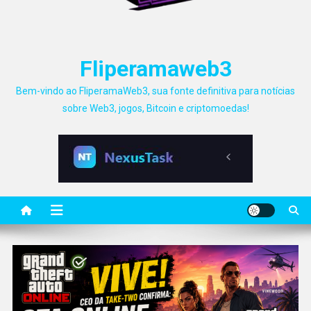
Fliperamaweb3
Bem-vindo ao FliperamaWeb3, sua fonte definitiva para notícias
sobre Web3, jogos, Bitcoin e criptomoedas!