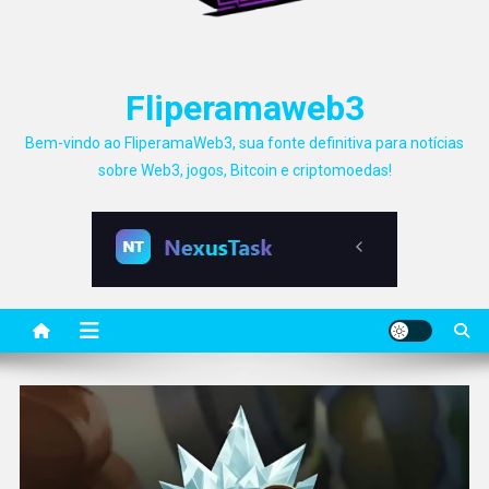
Fliperamaweb3
Bem-vindo ao FliperamaWeb3, sua fonte definitiva para notícias
sobre Web3, jogos, Bitcoin e criptomoedas!