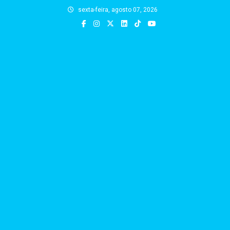
Skip
sexta-feira, agosto 07, 2026
to
content