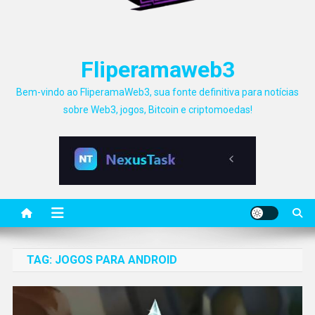
Fliperamaweb3
Bem-vindo ao FliperamaWeb3, sua fonte definitiva para notícias
sobre Web3, jogos, Bitcoin e criptomoedas!
TAG:
JOGOS PARA ANDROID