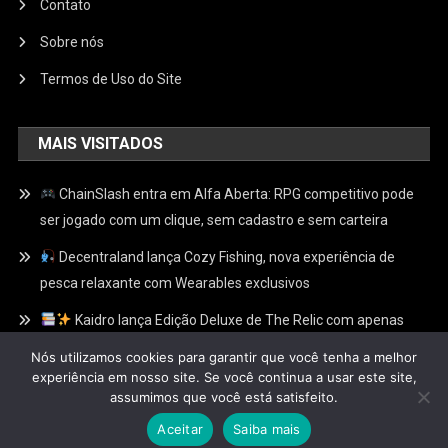
Contato
Sobre nós
Termos de Uso do Site
MAIS VISITADOS
ChainSlash entra em Alfa Aberta: RPG competitivo pode
ser jogado com um clique, sem cadastro e sem carteira
Decentraland lança Cozy Fishing, nova experiência de
pesca relaxante com Wearables exclusivos
Kaidro lança Edição Deluxe de The Relic com apenas
100 Relíquias Douradas escondidas e recompensas
Nós utilizamos cookies para garantir que você tenha a melhor
exclusivas no Web3
experiência em nosso site. Se você continua a usar este site,
assumimos que você está satisfeito.
Aceitar
Saiba mais
Fliperamaweb3
|
Theme: News Portal by
Mystery Themes
.