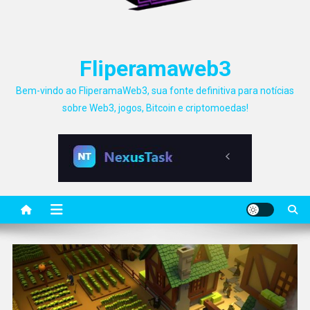
Fliperamaweb3
Bem-vindo ao FliperamaWeb3, sua fonte definitiva para notícias
sobre Web3, jogos, Bitcoin e criptomoedas!