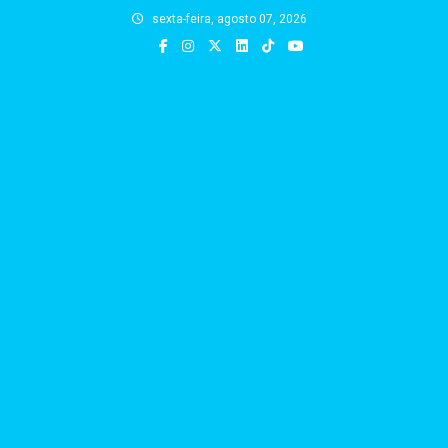
Skip
sexta-feira, agosto 07, 2026
to
content