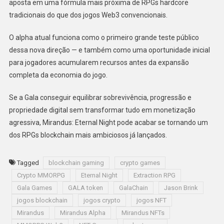
aposta em uma fórmula mais próxima de RPGs hardcore
tradicionais do que dos jogos Web3 convencionais.
O alpha atual funciona como o primeiro grande teste público
dessa nova direção — e também como uma oportunidade inicial
para jogadores acumularem recursos antes da expansão
completa da economia do jogo.
Se a Gala conseguir equilibrar sobrevivência, progressão e
propriedade digital sem transformar tudo em monetização
agressiva, Mirandus: Eternal Night pode acabar se tornando um
dos RPGs blockchain mais ambiciosos já lançados.
Tagged
blockchain gaming
crypto games
Crypto MMORPG
Eternal Night
Extraction RPG
Gala Games
GALA token
GalaChain
Jason Brink
jogos blockchain
jogos crypto
jogos NFT
Mirandus
Mirandus Alpha
Mirandus NFTs