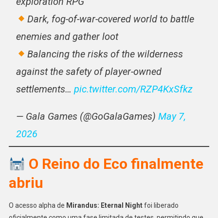
exploration RPG
Dark, fog-of-war-covered world to battle
enemies and gather loot
Balancing the risks of the wilderness
against the safety of player-owned
settlements…
pic.twitter.com/RZP4KxSfkz
— Gala Games (@GoGalaGames)
May 7,
2026
O Reino do Eco finalmente
abriu
O acesso alpha de
Mirandus: Eternal Night
foi liberado
oficialmente como uma fase limitada de testes, permitindo que