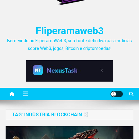
Fliperamaweb3
Bem-vindo ao FliperamaWeb3, sua fonte definitiva para notícias
sobre Web3, jogos, Bitcoin e criptomoedas!
TAG:
INDÚSTRIA BLOCKCHAIN