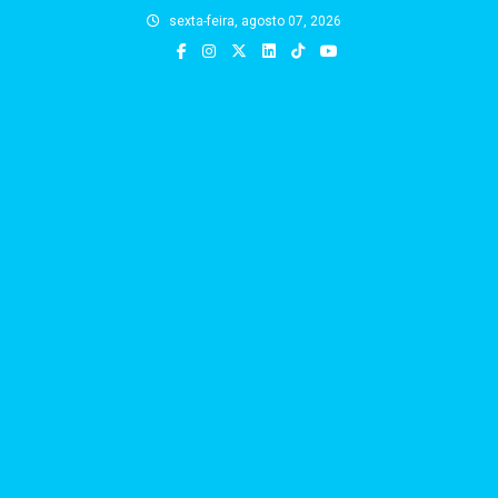
Skip
sexta-feira, agosto 07, 2026
to
content