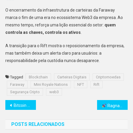
O encerramento da infraestrutura de carteiras da Faraway
marca o fim de uma era no ecossistema Web3 da empresa. Ao
mesmo tempo, reforça uma lição essencial do setor:
quem
controla as chaves, controla os ativos
.
A transição para o Rift mostra o reposicionamento da empresa,
mas também deixa um alerta claro para usuários: a
responsabilidade pela custódia nunca desaparece.
Tagged
Blockchain
Carteiras Digitais
Criptomoedas
Faraway
Mini Royale Nations
NFT
Rift
Segurança Cripto
web3
Navegação
Bitcoin pode cair para US$ 50 mil no 3º trimestre e formar “fundo macro”, apontam analistas
Ragnarok Breaker chega ao ar com Nine Chronicles e evento crossover com PetPop
de
POSTS RELACIONADOS
Post