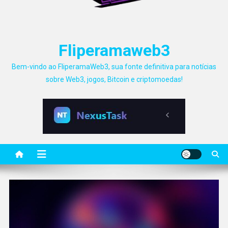
Fliperamaweb3
Bem-vindo ao FliperamaWeb3, sua fonte definitiva para notícias
sobre Web3, jogos, Bitcoin e criptomoedas!