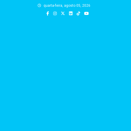
Skip
quarta-feira, agosto 05, 2026
to
content