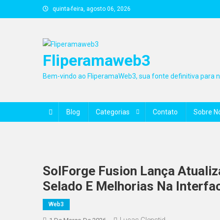
Skip
quinta-feira, agosto 06, 2026
to
content
Fliperamaweb3
Bem-vindo ao FliperamaWeb3, sua fonte definitiva para no
Blog
Categorias
Contato
Sobre N
SolForge Fusion Lança Atuali
Selado E Melhorias Na Interfa
Web3
Lucas Glenstid