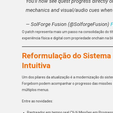
You'll now see quest progress directly o
mechanics and visual/audio cues whe
— SolForge Fusion (@SolforgeFusion)
F
O patch representa mais um passo na consolidação do tí
experiência física e digital com propriedade onchain na b
Reformulação do Sistema 
Intuitiva
Um dos pilares da atualização é a modernização do sistem
Forgeborn podem acompanhar o progresso das missões di
múltiplos menus.
Entre as novidades:
Rastreador em tempo real (“6/6 Missões em Progress