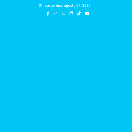
Skip
sexta-feira, agosto 07, 2026
to
content