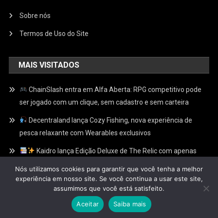
Sobre nós
Termos de Uso do Site
MAIS VISITADOS
ChainSlash entra em Alfa Aberta: RPG competitivo pode
ser jogado com um clique, sem cadastro e sem carteira
Decentraland lança Cozy Fishing, nova experiência de
pesca relaxante com Wearables exclusivos
Kaidro lança Edição Deluxe de The Relic com apenas
100 Relíquias Douradas escondidas e recompensas
Nós utilizamos cookies para garantir que você tenha a melhor
exclusivas no Web3
experiência em nosso site. Se você continua a usar este site,
assumimos que você está satisfeito.
Aceitar
Saiba mais
Fliperamaweb3
|
Theme: News Portal by
Mystery Themes
.