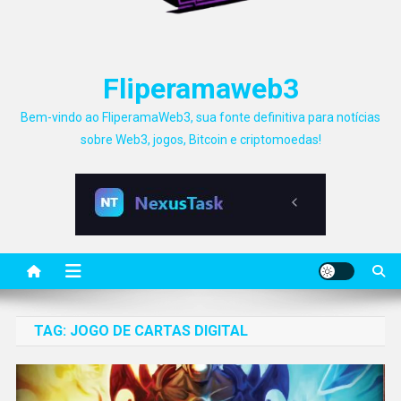
Fliperamaweb3
Bem-vindo ao FliperamaWeb3, sua fonte definitiva para notícias
sobre Web3, jogos, Bitcoin e criptomoedas!
TAG:
JOGO DE CARTAS DIGITAL