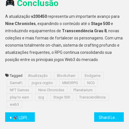
Conclusão
A atualização
v200450
representa um importante avanço para
Nine Chronicles
, expandindo o conteúdo até o
Stage 500
e
introduzindo equipamentos de
Transcendência Grau 8
, novas
coleções e mais formas de fortalecer os personagens. Com uma
economia totalmente on-chain, sistema de crafting profundo e
atualizações frequentes, o RPG continua consolidando sua
posição entre os principais jogos Web3 do mercado.
Tagged
Atualização
Blockchain
Endgame
GameFi
jogos crypto
MMORPG
NCG
NFT Games
Nine Chronicles
Planetarium
play to earn
rpg
Stage 500
Transcendência
web3
Navegação
Shard Legends: Clan Wars chega à Solana Mobile dApp Store e leva MMORPG blockchain para celulares
LDPlayer 14 é lançado como o primeiro emulador Android 14 com até 30% mais FPS no PC
de