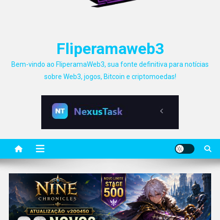
Fliperamaweb3
Bem-vindo ao FliperamaWeb3, sua fonte definitiva para notícias
sobre Web3, jogos, Bitcoin e criptomoedas!