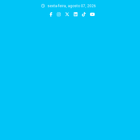
Skip
sexta-feira, agosto 07, 2026
to
content