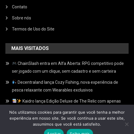
Contato
Sobre nós
Termos de Uso do Site
MAIS VISITADOS
ChainSlash entra em Alfa Aberta: RPG competitivo pode
ser jogado com um clique, sem cadastro e sem carteira
Decentraland lança Cozy Fishing, nova experiência de
pesca relaxante com Wearables exclusivos
Kaidro lança Edição Deluxe de The Relic com apenas
100 Relíquias Douradas escondidas e recompensas
Nós utilizamos cookies para garantir que você tenha a melhor
exclusivas no Web3
experiência em nosso site. Se você continua a usar este site,
assumimos que você está satisfeito.
Aceitar
Saiba mais