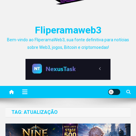
Fliperamaweb3
Bem-vindo ao FliperamaWeb3, sua fonte definitiva para notícias
sobre Web3, jogos, Bitcoin e criptomoedas!
TAG:
ATUALIZAÇÃO