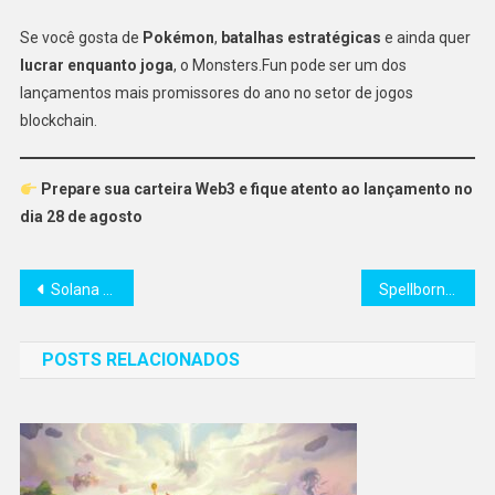
Se você gosta de
Pokémon
,
batalhas estratégicas
e ainda quer
lucrar enquanto joga
, o Monsters.Fun pode ser um dos
lançamentos mais promissores do ano no setor de jogos
blockchain.
Prepare sua carteira Web3 e fique atento ao lançamento no
dia 28 de agosto
Navegação
Solana e Ethereum deixam Bitcoin ‘comendo poeira’ enquanto criptomoedas sobem até 100%
Spellborne lançará token $BORNE em 29 de agosto: tudo o que você precisa saber
de
POSTS RELACIONADOS
Post