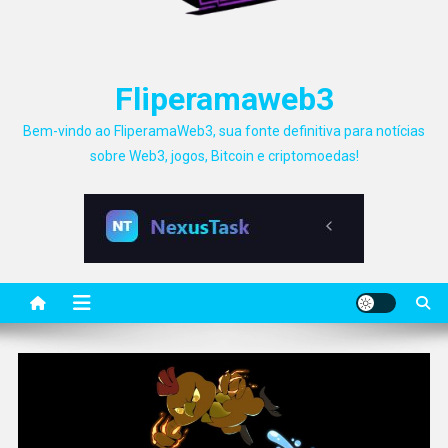
Fliperamaweb3
Bem-vindo ao FliperamaWeb3, sua fonte definitiva para notícias
sobre Web3, jogos, Bitcoin e criptomoedas!