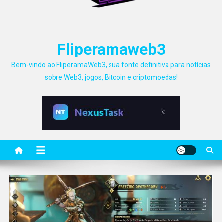
Fliperamaweb3
Bem-vindo ao FliperamaWeb3, sua fonte definitiva para notícias
sobre Web3, jogos, Bitcoin e criptomoedas!