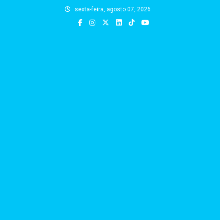
Skip
sexta-feira, agosto 07, 2026
to
content