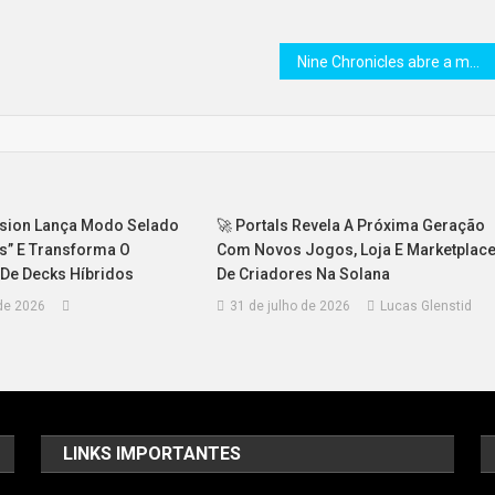
Nine Chronicles abre a masmorra Bifrost Gate com 12 novas coleções, runa PETPOP e redução de custos de síntese
sion Lança Modo Selado
🚀 Portals Revela A Próxima Geração
es” E Transforma O
Com Novos Jogos, Loja E Marketplac
 De Decks Híbridos
De Criadores Na Solana
de 2026
31 de julho de 2026
Lucas Glenstid
d
LINKS IMPORTANTES