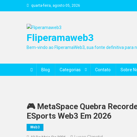
Skip
quarta-feira, agosto 05, 2026
to
content
Fliperamaweb3
Bem-vindo ao FliperamaWeb3, sua fonte definitiva para no
Blog
Categorias
Contato
Sobre N
🎮 MetaSpace Quebra Recorde
ESports Web3 Em 2026
Web3
Lucas Glenstid