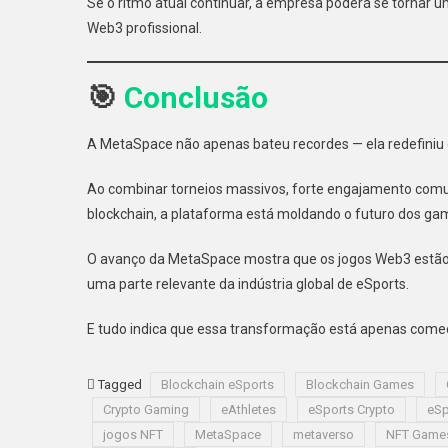
Se o ritmo atual continuar, a empresa poderá se tornar 
Web3 profissional.
🎯
Conclusão
A MetaSpace não apenas bateu recordes — ela redefiniu
Ao combinar torneios massivos, forte engajamento comun
blockchain, a plataforma está moldando o futuro dos ga
O avanço da MetaSpace mostra que os jogos Web3 estão
uma parte relevante da indústria global de eSports.
E tudo indica que essa transformação está apenas come
Tagged
Blockchain eSports
Blockchain Games
Crypto Gaming
eAthletes
eSports Crypto
eSp
jogos NFT
MetaSpace
metaverso
NFT Game