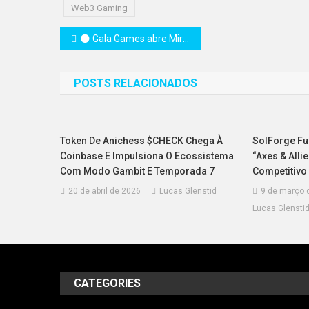
Web3 Gaming
Navegação
🌑 Gala Games abre Mirandus: Eternal Night em Alpha Exclusivo e leva jogadores ao perigoso Reino do Eco
de
POSTS RELACIONADOS
Post
Token De Anichess $CHECK Chega À
SolForge Fu
Coinbase E Impulsiona O Ecossistema
“Axes & Alli
Com Modo Gambit E Temporada 7
Competitivo
20 de abril de 2026
Lucas Glenstid
9 de março 
Lucas Glensti
CATEGORIES