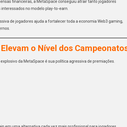
ensas financeiras, a MetaSpace conseguiu atrair tanto jogadores
s interessados no modelo play-to-earn.
ssiva de jogadores ajuda a fortalecer toda a economia Web3 gaming,
ernos.
 Elevam o Nível dos Campeonato
 explosivo da MetaSpace é sua política agressiva de premiações.
in em uma alternativa cada vez mais profissional para jogadores