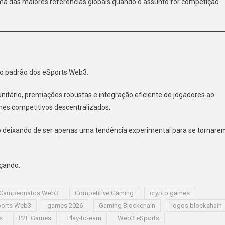
uma das maiores referências globais quando o assunto for competição
 o padrão dos eSports Web3.
itário, premiações robustas e integração eficiente de jogadores ao
mes competitivos descentralizados.
 deixando de ser apenas uma tendência experimental para se tornare
çando.
Campeonatos Web3
Competitive Gaming
crypto games
orts Web3
games 2026
Gaming Blockchain
jogos blockchain
s
P2E Games
Play-to-earn
Web3 eSports