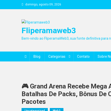
Skip
domingo, agosto 09, 2026
to
content
Fliperamaweb3
Bem-vindo ao FliperamaWeb3, sua fonte definitiva para no
Blog
Categorias
Contato
Sobre N
🎮 Grand Arena Recebe Mega A
Batalhas De Packs, Bônus De 
Pacotes
Uncategorized
Web3