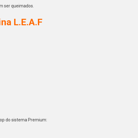
em ser queimados.
ina L.E.A.F
rop do sistema Premium: