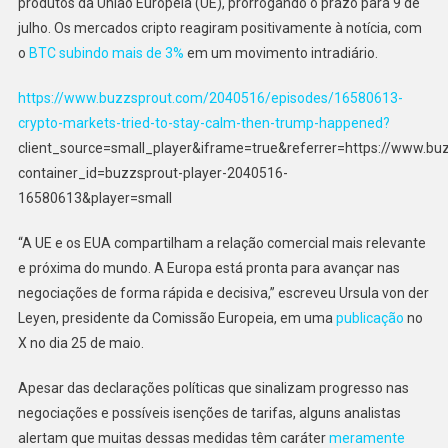
produtos da União Europeia (UE), prorrogando o prazo para 9 de
julho. Os mercados cripto reagiram positivamente à notícia, com
o
BTC subindo mais de 3%
em um movimento intradiário.
https://www.buzzsprout.com/2040516/episodes/16580613-
crypto-markets-tried-to-stay-calm-then-trump-happened?
client_source=small_player&iframe=true&referrer=https://www.b
container_id=buzzsprout-player-2040516-
16580613&player=small
“A UE e os EUA compartilham a relação comercial mais relevante
e próxima do mundo. A Europa está pronta para avançar nas
negociações de forma rápida e decisiva,” escreveu Ursula von der
Leyen, presidente da Comissão Europeia, em uma
publicação
no
X no dia 25 de maio.
Apesar das declarações políticas que sinalizam progresso nas
negociações e possíveis isenções de tarifas, alguns analistas
alertam que muitas dessas medidas têm caráter
meramente