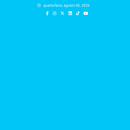
Skip
quarta-feira, agosto 05, 2026
to
content