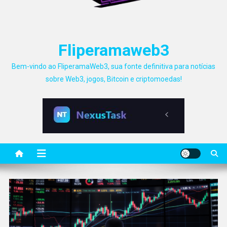
Fliperamaweb3
Bem-vindo ao FliperamaWeb3, sua fonte definitiva para notícias
sobre Web3, jogos, Bitcoin e criptomoedas!