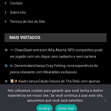
Contato
Sobre nós
Termos de Uso do Site
MAIS VISITADOS
ChainSlash entra em Alfa Aberta: RPG competitivo pode
ser jogado com um clique, sem cadastro e sem carteira
Decentraland lança Cozy Fishing, nova experiência de
pesca relaxante com Wearables exclusivos
Kaidro lança Edição Deluxe de The Relic com apenas
100 Relíquias Douradas escondidas e recompensas
Nós utilizamos cookies para garantir que você tenha a melhor
exclusivas no Web3
experiência em nosso site. Se você continua a usar este site,
assumimos que você está satisfeito.
Aceitar
Saiba mais
Fliperamaweb3
|
Theme: News Portal by
Mystery Themes
.