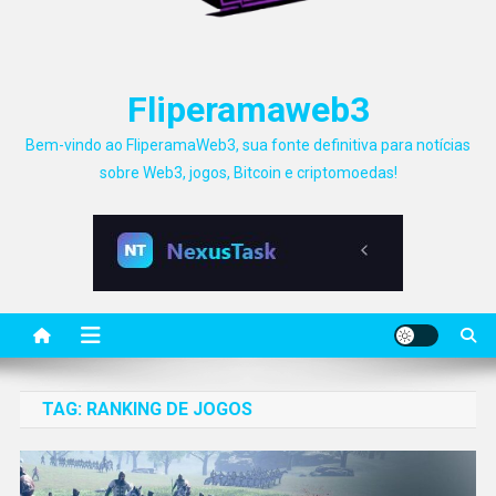
Fliperamaweb3
Bem-vindo ao FliperamaWeb3, sua fonte definitiva para notícias
sobre Web3, jogos, Bitcoin e criptomoedas!
TAG:
RANKING DE JOGOS