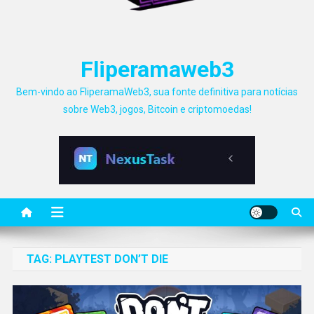
Fliperamaweb3
Bem-vindo ao FliperamaWeb3, sua fonte definitiva para notícias
sobre Web3, jogos, Bitcoin e criptomoedas!
TAG:
PLAYTEST DON’T DIE