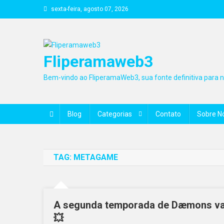
Skip
sexta-feira, agosto 07, 2026
to
content
Fliperamaweb3
Bem-vindo ao FliperamaWeb3, sua fonte definitiva para no
Blog
Categorias
Contato
Sobre N
TAG:
METAGAME
A segunda temporada de Dæmons vai
💥