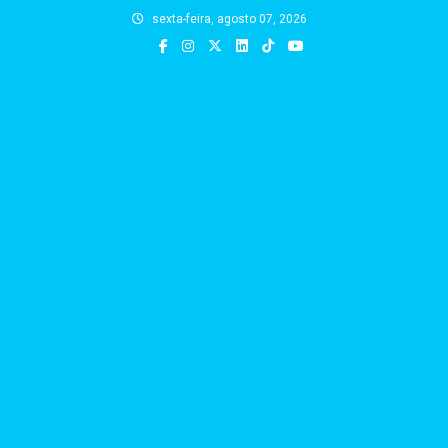
Skip
sexta-feira, agosto 07, 2026
to
content