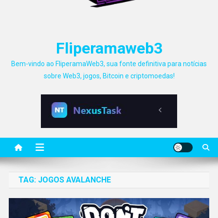
Fliperamaweb3
Bem-vindo ao FliperamaWeb3, sua fonte definitiva para notícias
sobre Web3, jogos, Bitcoin e criptomoedas!
TAG:
JOGOS AVALANCHE