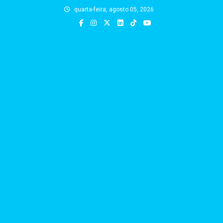
Skip
quarta-feira, agosto 05, 2026
to
content