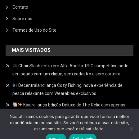
Contato
Sobre nós
Termos de Uso do Site
MAIS VISITADOS
ChainSlash entra em Alfa Aberta: RPG competitivo pode
ser jogado com um clique, sem cadastro e sem carteira
Decentraland lança Cozy Fishing, nova experiência de
pesca relaxante com Wearables exclusivos
Kaidro lança Edição Deluxe de The Relic com apenas
100 Relíquias Douradas escondidas e recompensas
Nós utilizamos cookies para garantir que você tenha a melhor
exclusivas no Web3
experiência em nosso site. Se você continua a usar este site,
assumimos que você está satisfeito.
Aceitar
Saiba mais