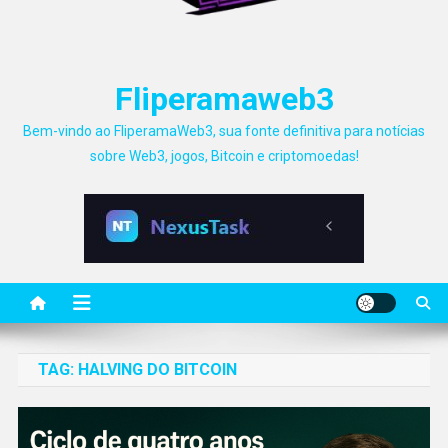
Fliperamaweb3
Bem-vindo ao FliperamaWeb3, sua fonte definitiva para notícias
sobre Web3, jogos, Bitcoin e criptomoedas!
TAG:
HALVING DO BITCOIN