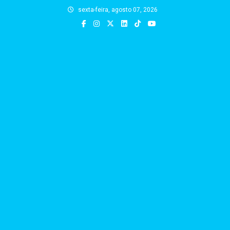
Skip
sexta-feira, agosto 07, 2026
to
content