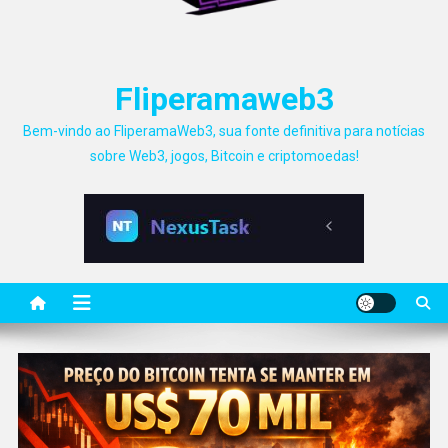
Fliperamaweb3
Bem-vindo ao FliperamaWeb3, sua fonte definitiva para notícias
sobre Web3, jogos, Bitcoin e criptomoedas!