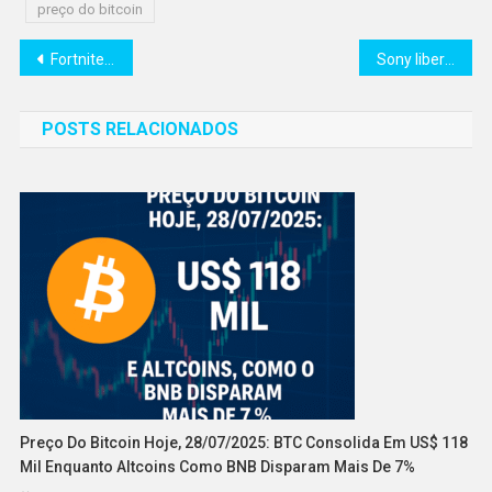
preço do bitcoin
Navegação
Fortnite volta à Play Store e surpreende com melhor otimização no Android
Sony libera 4 jogos de peso do PS Plus de março; veja lista e como resgatar
de
POSTS RELACIONADOS
Post
Preço Do Bitcoin Hoje, 28/07/2025: BTC Consolida Em US$ 118
Mil Enquanto Altcoins Como BNB Disparam Mais De 7%