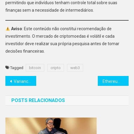
permitindo que indivíduos tenham controle total sobre suas
finanças sem a necessidade de intermediários.
Aviso
: Este conteúdo não constitui recomendação de
investimento. O mercado de criptomoedas é volátil e cada
investidor deve realizar sua própria pesquisa antes de tomar
decisões financeiras.
Tagged
bitcoin
cripto
web3
Navegação
Variance anuncia cunhagem de 7 dias para coleção NFT no Somnia
Ethereum Foundation venderá 10 mil ETH para P&D, subsídios e doações
de
POSTS RELACIONADOS
Post