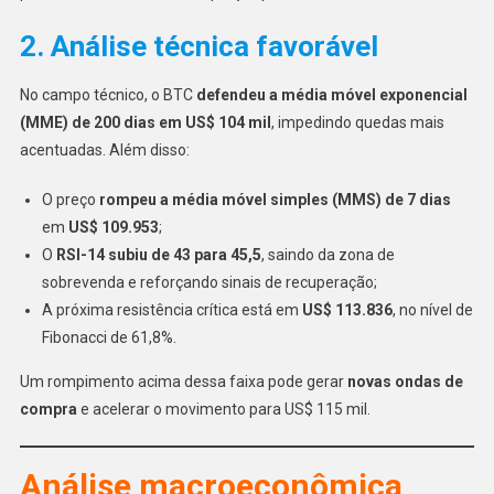
2. Análise técnica favorável
No campo técnico, o BTC
defendeu a média móvel exponencial
(MME) de 200 dias em US$ 104 mil
, impedindo quedas mais
acentuadas. Além disso:
O preço
rompeu a média móvel simples (MMS) de 7 dias
em
US$ 109.953
;
O
RSI-14 subiu de 43 para 45,5
, saindo da zona de
sobrevenda e reforçando sinais de recuperação;
A próxima resistência crítica está em
US$ 113.836
, no nível de
Fibonacci de 61,8%.
Um rompimento acima dessa faixa pode gerar
novas ondas de
compra
e acelerar o movimento para US$ 115 mil.
Análise macroeconômica