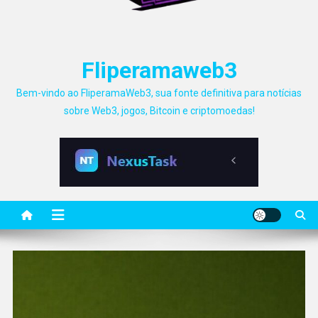
Fliperamaweb3
Bem-vindo ao FliperamaWeb3, sua fonte definitiva para notícias
sobre Web3, jogos, Bitcoin e criptomoedas!